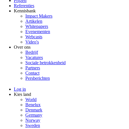
Prijzen
Referenties
Kennisbank
Impact Makers
Artikelen
Whitepapers
Evenementen
Webcasts
Video's
Over ons
Bedrijf
Vacatures
Sociale betrokkenheid
Partners
Contact
Persberichten
Log in
Kies land
World
Benelux
Denmark
Germany
Norway
Sweden