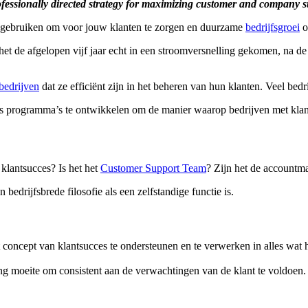
rofessionally directed strategy for maximizing customer and company 
unt gebruiken om voor jouw klanten te zorgen en duurzame
bedrijfsgroei
o
s het de afgelopen vijf jaar echt in een stroomversnelling gekomen, na 
bedrijven
dat ze efficiënt zijn in het beheren van hun klanten. Veel bed
ces programma’s te ontwikkelen om de manier waarop bedrijven met kl
 klantsucces? Is het het
Customer Support Team
? Zijn het de accountm
edrijfsbrede filosofie als een zelfstandige functie is.
t concept van klantsucces te ondersteunen en te verwerken in alles wat h
ing moeite om consistent aan de verwachtingen van de klant te voldoen.