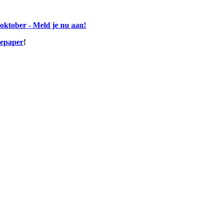
ktober - Meld je nu aan!
tepaper
!