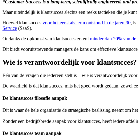
“Customer Success is a long-term, scientifically engineered, and p
Maar uiteindelijk is klantsucces slechts een reeks tactieken die je k
Hoewel klantsucces
voor het eerst als term ontstond in de jaren 90
, i
Service
(SaaS).
Ondanks de opkomst van klantsucces erkent
minder dan 20% van de 
Dit biedt vooruitstrevende managers de kans om effectieve klantsuc
Wie is verantwoordelijk voor klantsucces?
Eén van de vragen die iedereen stelt is – wie is verantwoordelijk voor
De waarheid is dat klantsucces, mits het goed wordt gedaan, zowel een b
De klantsucces filosofie aanpak
Dit is waar de hele organisatie de strategische beslissing neemt om he
Zonder een bedrijfsbrede aanpak voor klantsucces, heeft iedere afdel
De klantsucces team aanpak