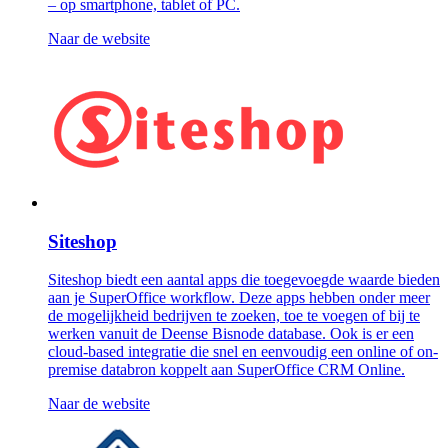
– op smartphone, tablet of PC.
Naar de website
Siteshop
Siteshop biedt een aantal apps die toegevoegde waarde bieden
aan je SuperOffice workflow. Deze apps hebben onder meer
de mogelijkheid bedrijven te zoeken, toe te voegen of bij te
werken vanuit de Deense Bisnode database. Ook is er een
cloud-based integratie die snel en eenvoudig een online of on-
premise databron koppelt aan SuperOffice CRM Online.
Naar de website