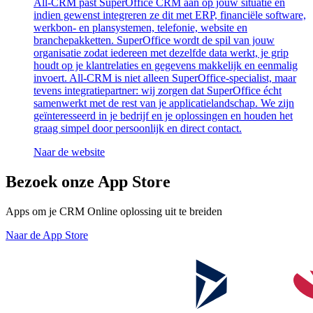
All-CRM past SuperOffice CRM aan op jouw situatie én
indien gewenst integreren ze dit met ERP, financiële software,
werkbon- en plansystemen, telefonie, website en
branchepakketten. SuperOffice wordt de spil van jouw
organisatie zodat iedereen met dezelfde data werkt, je grip
houdt op je klantrelaties en gegevens makkelijk en eenmalig
invoert. All-CRM is niet alleen SuperOffice-specialist, maar
tevens integratiepartner: wij zorgen dat SuperOffice écht
samenwerkt met de rest van je applicatielandschap. We zijn
geïnteresseerd in je bedrijf en je oplossingen en houden het
graag simpel door persoonlijk en direct contact.
Naar de website
Bezoek onze App Store
Apps om je CRM Online oplossing uit te breiden
Naar de App Store