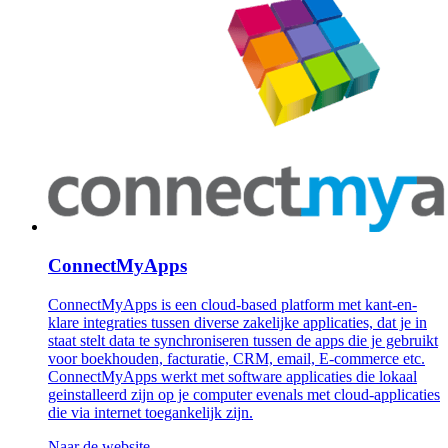
ConnectMyApps
ConnectMyApps is een cloud-based platform met kant-en-
klare integraties tussen diverse zakelijke applicaties, dat je in
staat stelt data te synchroniseren tussen de apps die je gebruikt
voor boekhouden, facturatie, CRM, email, E-commerce etc.
ConnectMyApps werkt met software applicaties die lokaal
geinstalleerd zijn op je computer evenals met cloud-applicaties
die via internet toegankelijk zijn.
Naar de website