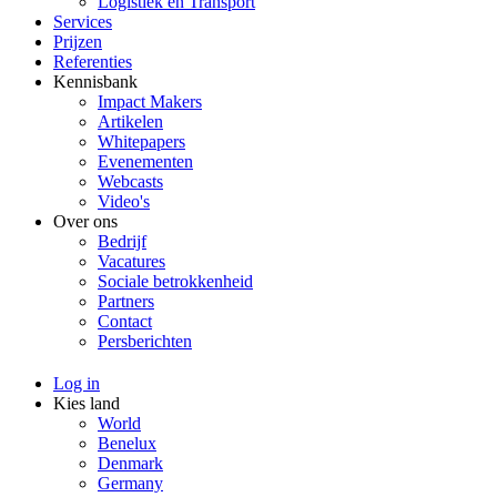
Logistiek en Transport
Services
Prijzen
Referenties
Kennisbank
Impact Makers
Artikelen
Whitepapers
Evenementen
Webcasts
Video's
Over ons
Bedrijf
Vacatures
Sociale betrokkenheid
Partners
Contact
Persberichten
Log in
Kies land
World
Benelux
Denmark
Germany