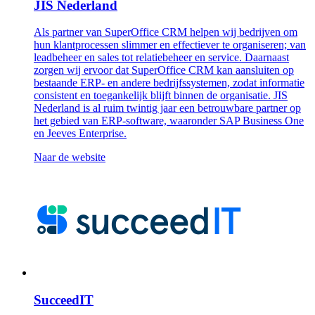
JIS Nederland
Als partner van SuperOffice CRM helpen wij bedrijven om
hun klantprocessen slimmer en effectiever te organiseren; van
leadbeheer en sales tot relatiebeheer en service. Daarnaast
zorgen wij ervoor dat SuperOffice CRM kan aansluiten op
bestaande ERP- en andere bedrijfssystemen, zodat informatie
consistent en toegankelijk blijft binnen de organisatie. JIS
Nederland is al ruim twintig jaar een betrouwbare partner op
het gebied van ERP-software, waaronder SAP Business One
en Jeeves Enterprise.
Naar de website
SucceedIT