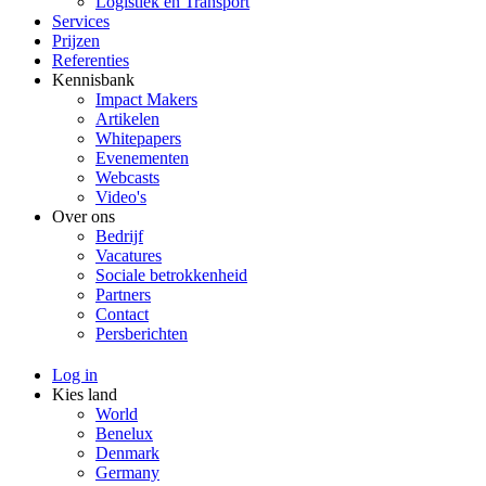
Logistiek en Transport
Services
Prijzen
Referenties
Kennisbank
Impact Makers
Artikelen
Whitepapers
Evenementen
Webcasts
Video's
Over ons
Bedrijf
Vacatures
Sociale betrokkenheid
Partners
Contact
Persberichten
Log in
Kies land
World
Benelux
Denmark
Germany