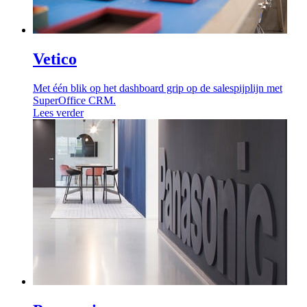
Vetico
Met één blik op het dashboard grip op de salespijplijn met
SuperOffice CRM.
Lees verder