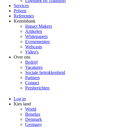
Logistiek en Transport
Services
Prijzen
Referenties
Kennisbank
Impact Makers
Artikelen
Whitepapers
Evenementen
Webcasts
Video's
Over ons
Bedrijf
Vacatures
Sociale betrokkenheid
Partners
Contact
Persberichten
Log in
Kies land
World
Benelux
Denmark
Germany