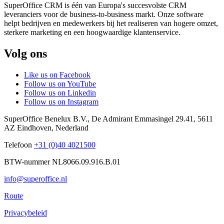
SuperOffice CRM is één van Europa's succesvolste CRM
leveranciers voor de business-to-business markt. Onze software
helpt bedrijven en medewerkers bij het realiseren van hogere omzet,
sterkere marketing en een hoogwaardige klantenservice.
Volg ons
Like us on Facebook
Follow us on YouTube
Follow us on Linkedin
Follow us on Instagram
SuperOffice Benelux B.V.
,
De Admirant Emmasingel 29.41
,
5611
AZ
Eindhoven
,
Nederland
Telefoon
+31 (0)40 4021500
BTW-nummer NL8066.09.916.B.01
info@superoffice.nl
Route
Privacybeleid