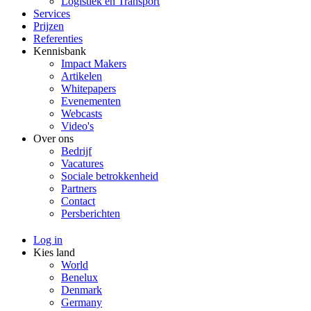
Logistiek en Transport
Services
Prijzen
Referenties
Kennisbank
Impact Makers
Artikelen
Whitepapers
Evenementen
Webcasts
Video's
Over ons
Bedrijf
Vacatures
Sociale betrokkenheid
Partners
Contact
Persberichten
Log in
Kies land
World
Benelux
Denmark
Germany