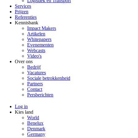
Logistiek en Transport
Services
Prijzen
Referenties
Kennisbank
Impact Makers
Artikelen
Whitepapers
Evenementen
Webcasts
Video's
Over ons
Bedrijf
Vacatures
Sociale betrokkenheid
Partners
Contact
Persberichten
Log in
Kies land
World
Benelux
Denmark
Germany