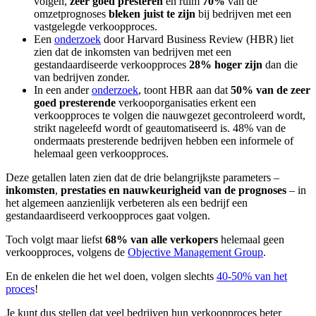
volgen,
zeer goed presteren
en ruim
70%
van de
omzetprognoses
bleken juist te zijn
bij bedrijven met een
vastgelegde verkoopproces.
Een
onderzoek
door Harvard Business Review (HBR) liet
zien dat de inkomsten van bedrijven met een
gestandaardiseerde verkoopproces
28%
hoger zijn
dan die
van bedrijven zonder.
In een ander
onderzoek
, toont HBR aan dat
50%
van de zeer
goed presterende
verkooporganisaties erkent een
verkoopproces te volgen die nauwgezet gecontroleerd wordt,
strikt nageleefd wordt of geautomatiseerd is. 48% van de
ondermaats presterende bedrijven hebben een informele of
helemaal geen verkoopproces.
Deze getallen laten zien dat de drie belangrijkste parameters –
inkomsten
,
prestaties en nauwkeurigheid van de prognoses
– in
het algemeen aanzienlijk verbeteren als een bedrijf een
gestandaardiseerd verkoopproces gaat volgen.
Toch volgt maar liefst
68%
van alle verkopers
helemaal geen
verkoopproces, volgens de
Objective Management Group
.
En de enkelen die het wel doen, volgen slechts
40-50% van het
proces
!
Je kunt dus stellen dat veel bedrijven hun verkoopproces beter