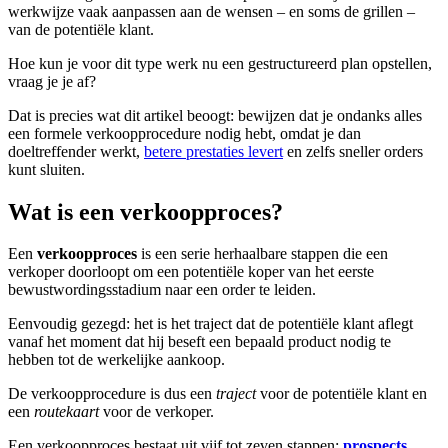
werkwijze vaak aanpassen aan de wensen – en soms de grillen –
van de potentiële klant.
Hoe kun je voor dit type werk nu een gestructureerd plan opstellen,
vraag je je af?
Dat is precies wat dit artikel beoogt: bewijzen dat je ondanks alles
een formele verkoopprocedure nodig hebt, omdat je dan
doeltreffender werkt,
betere prestaties levert
en zelfs sneller orders
kunt sluiten.
Wat is een verkoopproces?
Een
verkoopproces
is een serie herhaalbare stappen die een
verkoper doorloopt om een potentiële koper van het eerste
bewustwordingsstadium naar een order te leiden.
Eenvoudig gezegd: het is het traject dat de potentiële klant aflegt
vanaf het moment dat hij beseft een bepaald product nodig te
hebben tot de werkelijke aankoop.
De verkoopprocedure is dus een
traject
voor de potentiële klant en
een
routekaart
voor de verkoper.
Een verkoopproces bestaat uit vijf tot zeven stappen:
prospects