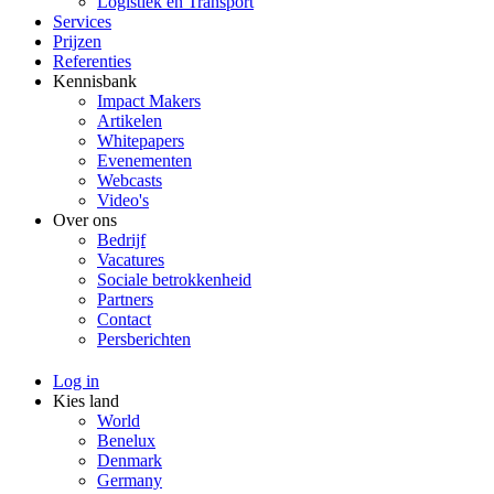
Logistiek en Transport
Services
Prijzen
Referenties
Kennisbank
Impact Makers
Artikelen
Whitepapers
Evenementen
Webcasts
Video's
Over ons
Bedrijf
Vacatures
Sociale betrokkenheid
Partners
Contact
Persberichten
Log in
Kies land
World
Benelux
Denmark
Germany