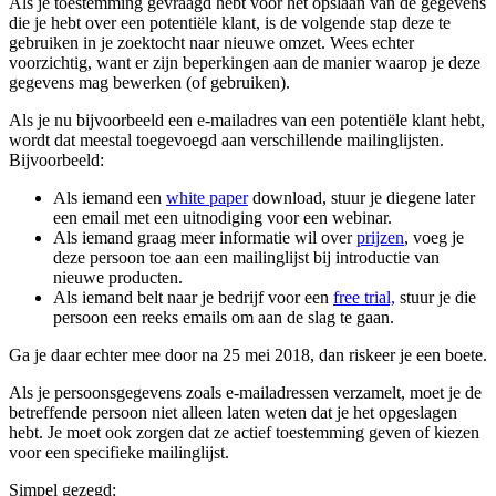
Als je toestemming gevraagd hebt voor het opslaan van de gegevens
die je hebt over een potentiële klant, is de volgende stap deze te
gebruiken in je zoektocht naar nieuwe omzet. Wees echter
voorzichtig, want er zijn beperkingen aan de manier waarop je deze
gegevens mag bewerken (of gebruiken).
Als je nu bijvoorbeeld een e-mailadres van een potentiële klant hebt,
wordt dat meestal toegevoegd aan verschillende mailinglijsten.
Bijvoorbeeld:
Als iemand een
white paper
download, stuur je diegene later
een email met een uitnodiging voor een webinar.
Als iemand graag meer informatie wil over
prijzen
, voeg je
deze persoon toe aan een mailinglijst bij introductie van
nieuwe producten.
Als iemand belt naar je bedrijf voor een
free trial,
stuur je die
persoon een reeks emails om aan de slag te gaan.
Ga je daar echter mee door na 25 mei 2018, dan riskeer je een boete.
Als je persoonsgegevens zoals e-mailadressen verzamelt, moet je de
betreffende persoon niet alleen laten weten dat je het opgeslagen
hebt. Je moet ook zorgen dat ze actief toestemming geven of kiezen
voor een specifieke mailinglijst.
Simpel gezegd: