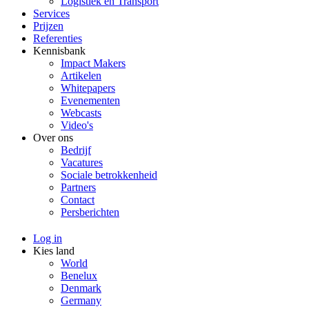
Logistiek en Transport
Services
Prijzen
Referenties
Kennisbank
Impact Makers
Artikelen
Whitepapers
Evenementen
Webcasts
Video's
Over ons
Bedrijf
Vacatures
Sociale betrokkenheid
Partners
Contact
Persberichten
Log in
Kies land
World
Benelux
Denmark
Germany