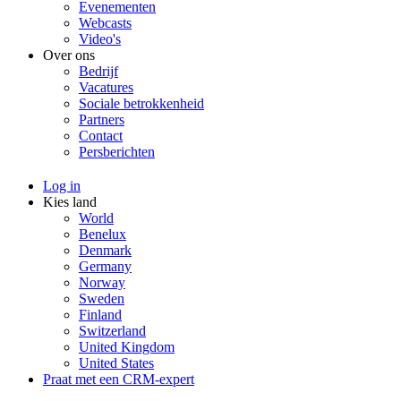
Evenementen
Webcasts
Video's
Over ons
Bedrijf
Vacatures
Sociale betrokkenheid
Partners
Contact
Persberichten
Log in
Kies land
World
Benelux
Denmark
Germany
Norway
Sweden
Finland
Switzerland
United Kingdom
United States
Praat met een CRM-expert