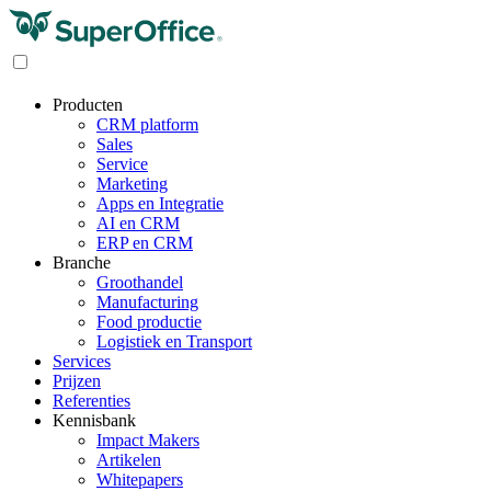
Producten
CRM platform
Sales
Service
Marketing
Apps en Integratie
AI en CRM
ERP en CRM
Branche
Groothandel
Manufacturing
Food productie
Logistiek en Transport
Services
Prijzen
Referenties
Kennisbank
Impact Makers
Artikelen
Whitepapers