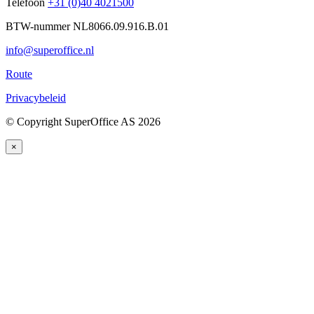
Telefoon
+31 (0)40 4021500
BTW-nummer NL8066.09.916.B.01
info@superoffice.nl
Route
Privacybeleid
©
Copyright SuperOffice AS
2026
×