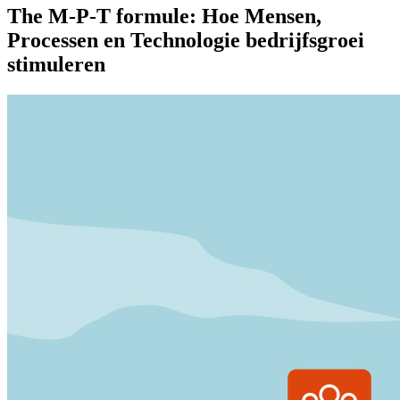
The M-P-T formule: Hoe Mensen,
Processen en Technologie bedrijfsgroei
stimuleren