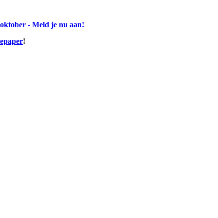
ktober - Meld je nu aan!
tepaper
!