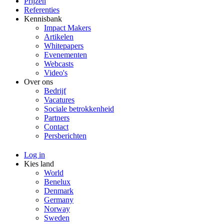
Prijzen
Referenties
Kennisbank
Impact Makers
Artikelen
Whitepapers
Evenementen
Webcasts
Video's
Over ons
Bedrijf
Vacatures
Sociale betrokkenheid
Partners
Contact
Persberichten
Log in
Kies land
World
Benelux
Denmark
Germany
Norway
Sweden