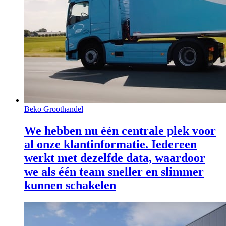
Beko Groothandel
We hebben nu één centrale plek voor
al onze klantinformatie. Iedereen
werkt met dezelfde data, waardoor
we als één team sneller en slimmer
kunnen schakelen