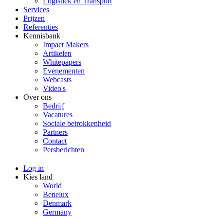
Logistiek en Transport
Services
Prijzen
Referenties
Kennisbank
Impact Makers
Artikelen
Whitepapers
Evenementen
Webcasts
Video's
Over ons
Bedrijf
Vacatures
Sociale betrokkenheid
Partners
Contact
Persberichten
Log in
Kies land
World
Benelux
Denmark
Germany