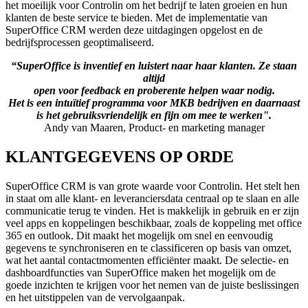
het moeilijk voor Controlin om het bedrijf te laten groeien en hun
klanten de beste service te bieden. Met de implementatie van
SuperOffice CRM werden deze uitdagingen opgelost en de
bedrijfsprocessen geoptimaliseerd.
“SuperOffice is inventief en luistert naar haar klanten. Ze staan
altijd
open voor feedback en proberente helpen waar nodig.
Het is een intuïtief programma voor MKB bedrijven en daarnaast
is het gebruiksvriendelijk en fijn om mee te werken".
Andy van Maaren, Product- en marketing manager
KLANTGEGEVENS OP ORDE
SuperOffice CRM is van grote waarde voor Controlin. Het stelt hen
in staat om alle klant- en leveranciersdata centraal op te slaan en alle
communicatie terug te vinden. Het is makkelijk in gebruik en er zijn
veel apps en koppelingen beschikbaar, zoals de koppeling met office
365 en outlook. Dit maakt het mogelijk om snel en eenvoudig
gegevens te synchroniseren en te classificeren op basis van omzet,
wat het aantal contactmomenten efficiënter maakt. De selectie- en
dashboardfuncties van SuperOffice maken het mogelijk om de
goede inzichten te krijgen voor het nemen van de juiste beslissingen
en het uitstippelen van de vervolgaanpak.