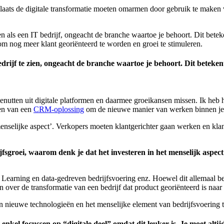
laats de digitale transformatie moeten omarmen door gebruik te maken v
n als een IT bedrijf, ongeacht de branche waartoe je behoort. Dit betek
 om nog meer klant georiënteerd te worden en groei te stimuleren.
bedrijf te zien, ongeacht de branche waartoe je behoort. Dit betek
benutten uit digitale platformen en daarmee groeikansen missen. Ik heb
ren van een
CRM-oplossing
om de nieuwe manier van werken binnen je
‘menselijke aspect’. Verkopers moeten klantgerichter gaan werken en k
fsgroei, waarom denk je dat het investeren in het menselijk aspect
arning en data-gedreven bedrijfsvoering enz. Hoewel dit allemaal bela
over de transformatie van een bedrijf dat product georiënteerd is naar e
an nieuwe technologieën en het menselijke element van bedrijfsvoering t
 enkel focussen op “digitale deel” omdat dit leuker is. Je moet alti