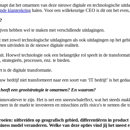
en snapt dat het omarmen van deze nieuwe digitale en technologische uit
ande klantenkring
halen. Voor een willekeurige CEO is dit om het even,
?
ijven hebben wel te maken met verschillende uitdagingen.
ft met zowel technologische uitdagingen als ook uitdagingen op het ge
en uitvinden in de nieuwe digitale realiteit.
uit. Hoewel technologie ook een belangrijke rol speelt in de transforma
strategieën, processen, enz. te bieden.
 is de digitale transformatie.
w bedrijf niet transformeert naar een soort van ‘IT bedrijf’ is het geda
ten heeft een groeistrategie te omarmen? En waarom?
innovatiever te zijn. Het is net een sneeuwbaleffect, wat het steeds mak
eer in de markt te investeren en misschien zelfs risico's te nemen die
oeien: uitbreiden op geografisch gebied, differentiëren in product
usiness model veranderen. Welke van deze opties vind jij het meest