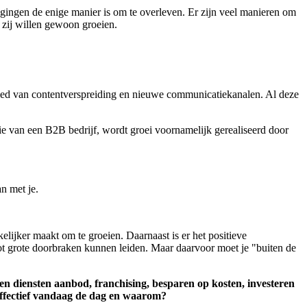
dagingen de enige manier is om te overleven. Er zijn veel manieren om
 zij willen gewoon groeien.
bied van contentverspreiding en nieuwe communicatiekanalen. Al deze
tie van een B2B bedrijf, wordt groei voornamelijk gerealiseerd door
an met je.
kelijker maakt om te groeien. Daarnaast is er het positieve
 tot grote doorbraken kunnen leiden. Maar daarvoor moet je "buiten de
 en diensten aanbod, franchising, besparen op kosten, investeren
 effectief vandaag de dag en waarom?