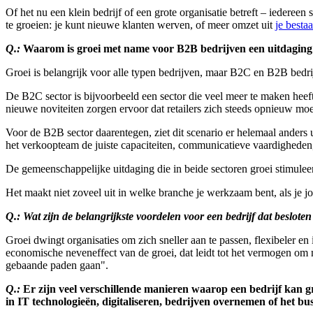
Of het nu een klein bedrijf of een grote organisatie betreft – iedere
te groeien: je kunt nieuwe klanten werven, of meer omzet uit
je besta
Q.:
Waarom is groei met name voor B2B bedrijven een uitdaging
Groei is belangrijk voor alle typen bedrijven, maar B2C en B2B bedr
De B2C sector is bijvoorbeeld een sector die veel meer te maken hee
nieuwe noviteiten zorgen ervoor dat retailers zich steeds opnieuw moet
Voor de B2B sector daarentegen, ziet dit scenario er helemaal anders 
het verkoopteam de juiste capaciteiten, communicatieve vaardigheden, 
De gemeenschappelijke uitdaging die in beide sectoren groei stimuleert
Het maakt niet zoveel uit in welke branche je werkzaam bent, als je jou
Q.: Wat zijn de belangrijkste voordelen voor een bedrijf dat beslo
Groei dwingt organisaties om zich sneller aan te passen, flexibeler en 
economische neveneffect van de groei, dat leidt tot het vermogen om m
gebaande paden gaan".
Q.:
Er zijn veel verschillende manieren waarop een bedrijf kan gr
in IT technologieën, digitaliseren, bedrijven overnemen of het b