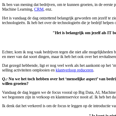
Ik ben van mening dat bedrijven, om te kunnen groeien, in de eerste p
Machine Learning,
CRM
, enz.
Het is vandaag de dag ontzettend belangrijk geworden om jezelf te zie
technologieën. Ik heb het over de technologieën die je bedrijf helpen
"Het is belangrijk om jezelf als IT 
Echter, kom ik nog vaak bedrijven tegen die niet alle mogelijkheden 
en meer van dat soort dingen, maar ik heb het ook over het revitalise
Dat gezegd hebbende, ligt er nog veel werk als het aankomt op het 
selling activiteiten ontplooien en
klantverloop reduceren
.
Q.:
Nu we het toch hebben over het ‘menselijke aspect’ van bedrij
willen groeien?
Vandaag de dag leggen we de focus vooral op Big Data, AI, Machine Le
we begonnen zijn in verkoop en klantenservice nooit af. Ik heb het dan 
Ik denk dat het verkeerd is om de focus te leggen op de introductie v
"Je kunt je niet