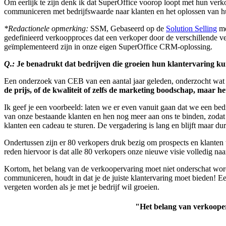
Om eerlijk te zijn denk ik dat SuperOffice voorop loopt met hun ve
communiceren met bedrijfswaarde naar klanten en het oplossen van hun
*
Redactionele opmerking:
SSM, Gebaseerd op de
Solution Selling
me
gedefinieerd verkoopproces dat een verkoper door de verschillende ve
geïmplementeerd zijn in onze eigen SuperOffice CRM-oplossing.
Q.:
Je benadrukt dat bedrijven die groeien hun klantervaring 
Een onderzoek van CEB van een aantal jaar geleden, onderzocht wat ee
de prijs, of de kwaliteit of zelfs de marketing boodschap, maar he
Ik geef je een voorbeeld: laten we er even vanuit gaan dat we een bedr
van onze bestaande klanten en hen nog meer aan ons te binden, zoda
klanten een cadeau te sturen. De vergadering is lang en blijft maar du
Ondertussen zijn er 80 verkopers druk bezig om prospects en klanten 
reden hiervoor is dat alle 80 verkopers onze nieuwe visie volledig na
Kortom, het belang van de verkoopervaring moet niet onderschat worde
communiceren, houdt in dat je de juiste klantervaring moet bieden! Ee
vergeten worden als je met je bedrijf wil groeien.
"Het belang van verkooperv