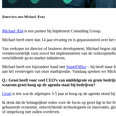
(Interview met Michael Ærø)
Michael Ærø
is een partner bij Implement Consulting Group.
Michael heeft meer dan 14 jaar ervaring en is gepassioneerd over het 
Van verkoper tot director of business development, Michael begon zi
verantwoordelijk voor zowel het implementeren van de verkoopmethod
verschillende go-to-market initiatieven.
Michael heeft een bijzondere band met
SuperOffice
– hij heeft maar l
aan het verstevigen van onze marktpositie. Vandaag spreken we Michae
Q.:
Groei heeft voor veel CEO’s van middelgrote en grote bedrijv
waarom groei hoog op de agenda staat bij bedrijven?
Groei
is iets wat de afgelopen 3-5 jaar al hoog op de agenda stond bij
Ik denk dat de belangrijkste reden voor de focus op groei ligt in he
gebaseerde economie, ontwrichtende technologieën en innovaties, glo
of simpelweg niet zullen overleven.