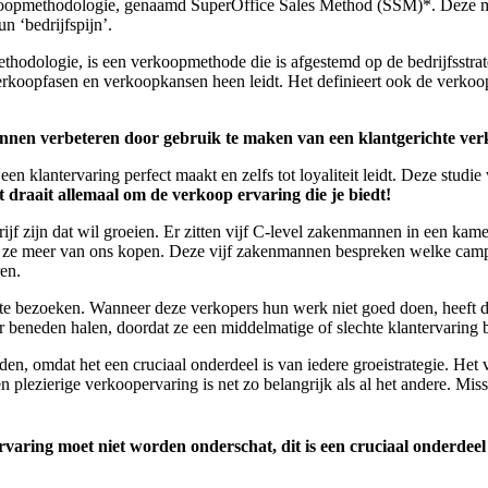
rkoopmethodologie, genaamd SuperOffice Sales Method (SSM)*. Deze met
 ‘bedrijfspijn’.
thodologie, is een verkoopmethode die is afgestemd op de bedrijfsstrat
rkoopfasen en verkoopkansen heen leidt. Het definieert ook de verkoopac
kunnen verbeteren door gebruik te maken van een klantgerichte v
n klantervaring perfect maakt en zelfs tot loyaliteit leidt. Deze studi
t draait
allemaal om de verkoop ervaring die je biedt!
ijf zijn dat wil groeien. Er zitten vijf C-level zakenmannen in een kam
t ze meer van ons kopen. Deze vijf zakenmannen bespreken welke campag
ren.
te bezoeken. Wanneer deze verkopers hun werk niet goed doen, heeft de
ar beneden halen, doordat ze een middelmatige of slechte klantervaring
n, omdat het een cruciaal onderdeel is van iedere groeistrategie. Het 
n plezierige verkoopervaring is net zo belangrijk als al het andere. Mi
aring moet niet worden onderschat, dit is een cruciaal onderdeel 