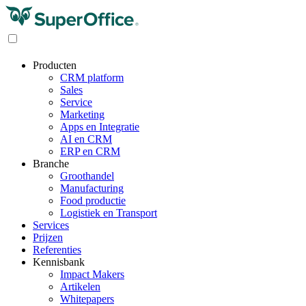
Producten
CRM platform
Sales
Service
Marketing
Apps en Integratie
AI en CRM
ERP en CRM
Branche
Groothandel
Manufacturing
Food productie
Logistiek en Transport
Services
Prijzen
Referenties
Kennisbank
Impact Makers
Artikelen
Whitepapers