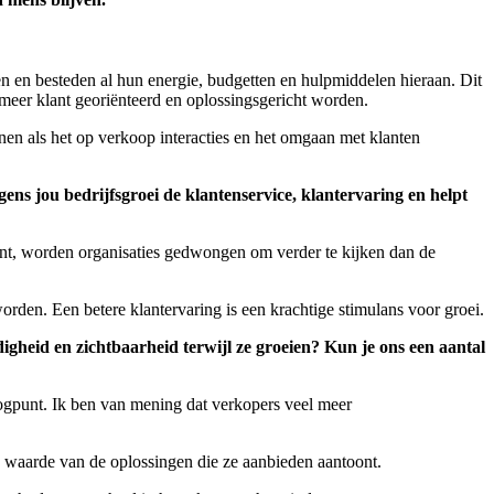
den en besteden al hun energie, budgetten en hulpmiddelen hieraan. Dit
n meer klant georiënteerd en oplossingsgericht worden.
inen als het op verkoop interacties en het omgaan met klanten
ens jou bedrijfsgroei de klantenservice, klantervaring en helpt
rent, worden organisaties gedwongen om verder te kijken dan de
rden. Een betere klantervaring is een krachtige stimulans voor groei.
gheid en zichtbaarheid terwijl ze groeien? Kun je ons een aantal
ogpunt. Ik ben van mening dat verkopers veel meer
e waarde van de oplossingen die ze aanbieden aantoont.