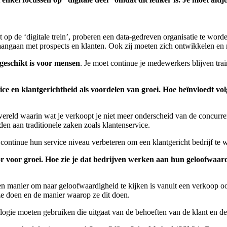
t op de ‘digitale trein’, proberen een data-gedreven organisatie te wor
ies aangaan met prospects en klanten. Ook zij moeten zich ontwikkelen e
geschikt is voor mensen
. Je moet continue je medewerkers blijven tra
e en klantgerichtheid als voordelen van groei. Hoe beïnvloedt volg
 wereld waarin wat je verkoopt je niet meer onderscheid van de concur
n aan traditionele zaken zoals klantenservice.
ntinue hun service niveau verbeteren om een klantgericht bedrijf te wo
 voor groei. Hoe zie je dat bedrijven werken aan hun geloofwaardi
en manier om naar geloofwaardigheid te kijken is vanuit een verkoop o
e doen en de manier waarop ze dit doen.
logie moeten gebruiken die uitgaat van de behoeften van de klant en d