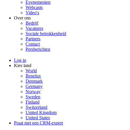
Evenementen
Webcasts
Video's
Over ons
Bedrijf
Vacatures
Sociale betrokkenheid
Partners
Contact
Persberichten
Log in
Kies land
World
Benelux
Denmark
Germany
Norway
Sweden
Finland
Switzerland
United Kingdom
United States
Praat met een CRM-expert