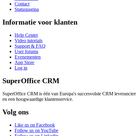
Contact
Statuspagina
Informatie voor klanten
Help Center
Video tutorials
Support & FAQ
User forums
Evenementen
App Store
Log in
SuperOffice CRM
SuperOffice CRM is één van Europa's succesvolste CRM leveranciers v
en een hoogwaardige klantenservice.
Volg ons
Like us on Facebook
Follow us on YouTube
Follow us on Linkedin