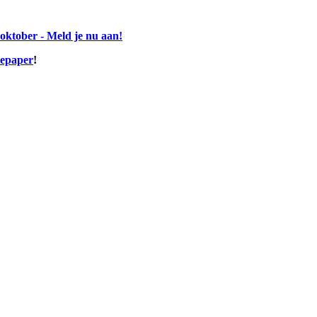
ktober - Meld je nu aan!
tepaper
!