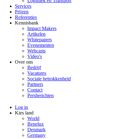
Logistiek en Transport
Services
Prijzen
Referenties
Kennisbank
Impact Makers
Artikelen
Whitepapers
Evenementen
Webcasts
Video's
Over ons
Bedrijf
Vacatures
Sociale betrokkenheid
Partners
Contact
Persberichten
Log in
Kies land
World
Benelux
Denmark
Germany