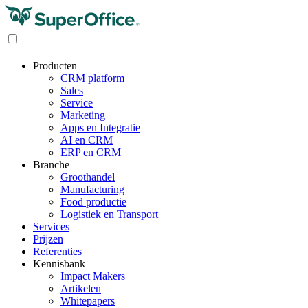
Producten
CRM platform
Sales
Service
Marketing
Apps en Integratie
AI en CRM
ERP en CRM
Branche
Groothandel
Manufacturing
Food productie
Logistiek en Transport
Services
Prijzen
Referenties
Kennisbank
Impact Makers
Artikelen
Whitepapers