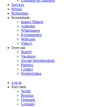
Logistiek en Transport
Services
Prijzen
Referenties
Kennisbank
Impact Makers
Artikelen
Whitepapers
Evenementen
Webcasts
Video's
Over ons
Bedrijf
Vacatures
Sociale betrokkenheid
Partners
Contact
Persberichten
Log in
Kies land
World
Benelux
Denmark
Germany